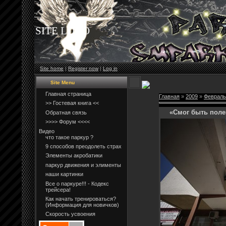
SITE LOGO
Site home
|
Register now
|
Log in
Site Menu
Главная страница
Главная
»
2009
»
Февраль
>> Гостевая книга <<
«Смог быть поле
Обратная связь
>>>> Форум <<<<
Видео
что такое паркур ?
9 способов преодолеть страх
Элементы акробатики
паркур движения и элименты
наши картинки
Все о паркуре!!! - Кодекс
трейсера!
Как начать тренироваться?
(Информация для новичков)
Скорость усвоения