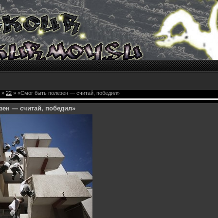
»
22
» «Смог быть полезен — считай, победил»
зен — считай, победил»