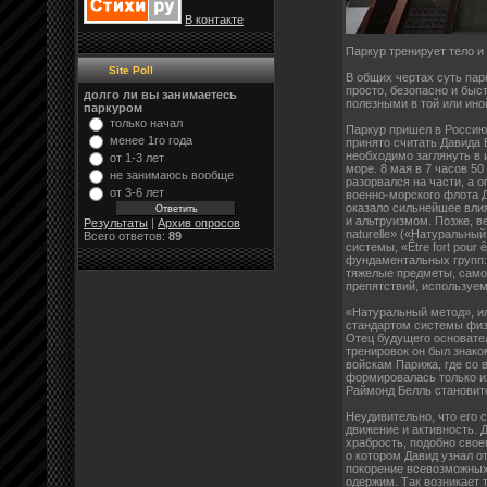
В контакте
Паркур тренирует тело 
Site Poll
В общих чертах суть пар
просто, безопасно и быс
долго ли вы занимаетесь
полезными в той или ино
паркуром
только начал
Паркур пришел в Россию 
менее 1го года
принято считать Давида 
необходимо заглянуть в 
от 1-3 лет
море. 8 мая в 7 часов 5
не занимаюсь вообще
разорвался на части, а 
от 3-6 лет
военно-морского флота Д
оказало сильнейшее влия
и альтруизмом. Позже, в
Результаты
|
Архив опросов
naturelle» («Натуральны
Всего ответов:
89
системы, «Être fort pour
фундаментальных групп: 
тяжелые предметы, самоз
препятствий, используем
«Натуральный метод», ил
стандартом системы физи
Отец будущего основател
тренировок он был знако
войскам Парижа, где со 
формировалась только и
Раймонд Белль становит
Неудивительно, что его 
движение и активность. 
храбрость, подобно свое
о котором Давид узнал о
покорение всевозможных
одержим. Так возникает 