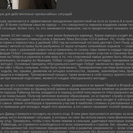
и ум для действительно чрезвычайных ситуаций
кура заключается в эффективном преодолении препятствий на пути из пункта А в пун
тро. В более глубоком смысле паркур — это совокупность навыков владения своим тел
й ситуации. Более того, те, кто занимаются паркуром, часто предпочитают называть эт
менее 10 лет назад — тогда о нем знали буквально единицы. Корни паркура уходят во
Белля, сыгравшего главную роль в фильме Люка Бессона «13-й район». Но, чтобы лучш
историю и перенестись в далекий 1902 год на солнечный «остров цветов» Сент-Пьер,
0 минут жители острова были разбужены от звука четырех сильнейших взрывов — спа
огонь и сера с ураганной скоростью устремились по склону горы прямо в сердце города
жордж Геберт скоординировал эвакуацию и героически принял участие в спасении бол
ние на Геберта и укрепило в нем веру в то, что спортивный навык должен быть объед
ернувшись на родину во Францию, Геберт создает собственную методику тренировок п
й метод»). Основные принципы «Натурального метода» Геберт заключил во фразе, поз
 être utile» («Быть сильным, чтобы быть полезным»). Тренировочная система включала 
ходьба, бег, прыжки, движение на четырех конечностях, лазание, эквилибристика, бр
ащита и плавание. Тренировочный процесс также включал в себя полосу препятствий
ая при военной подготовке, является плодом «Натурального метода».
и, как его стали позже называть, «гебертизм», развивался во время Первой и Второй 
ческой подготовки во французской армии и оказав значительное влияние на развитие 
я паркура Раймонд Белль рождается в период особой популярности «Натурального ме
м не понаслышке. Получив неполное военное образование, он оставляет службу и пр
временем благодаря своей исключительной физической подготовке входит в элитную к
з самых ловких огнеборцев и принимала участие в наиболее сложных и рискованных 
ся примером для молодых людей того времени, а его самого называют «силой природ
сын Давид стремился походить на своего отца. В нем рано просыпается интерес ко все
Давид часто воображает ситуации, в которых он смог бы использовать свои физически
му отцу. Тренируясь, чтобы стать более ловким и сильным, адаптируя некоторые знан
т Раймонда, он стремится освободиться от всех ограничений и страхов. Бег, прыжки, р
 возвышенностей, постоянное преодоление себя и развитие уверенности — всем эти
то, что позже станет называться «паркуром»: перемещение без физических ограничени