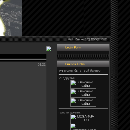
Hello
Гость
{IF}|
RSS
{ENDIF}
Login Form
Friends Links
01:21
тут может быть твой баннер
VIP друзья:
просто друзья: