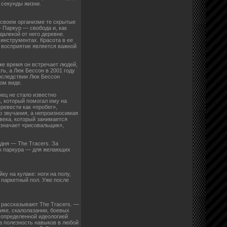
й секунды жизни.
 своем организме те скрытые
 Паркур — свобода и, как
далекой от него деревне.
инструментах. Красота в ее
 восприятие является важной
же время он встречает людей,
ь, а Люк Бессон в 2001 году
последствии Люк Бессон
ном виде.
нец не стало известно
, который помогал ему на
ревести как «пробег»,
о звучания, а непроизносимая
века, который занимается
означает «рисовальщик»,
одня — The Tracers. За
лы паркура — для желающих
у на кулаке: ноги на полу,
: паркетный пол. Уже после
 рассказывают The Tracers. —
ике, скалолазании, боевых
с определенной идеологией
 а полезность навыков в любой