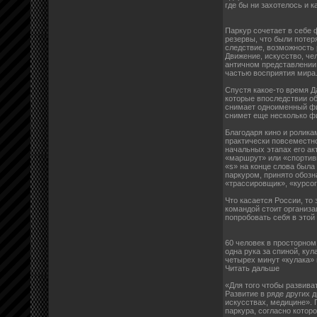
где бы ни захотелось и 
Паркур сочетает в себе 
резервы, что были потер
следствие, возможность 
Движение, искусство, че
античном представлении,
частью восприятия мира
Спустя какое-то время Д
которые впоследствии об
снимает одноименный фил
снимет еще несколько фи
Благодаря кино и ролика
практически повсеместно
начальных этапах его ак
«маршрут» или «спортивн
«s» на конце слова была
паркуром, принято обозн
«трассировщик», «курсо
Что касается России, то 
командой стоит организа
попробовать себя в этой
60 человек в просторном
одна рука за спиной, кул
четырех минут «кулака»
Читать дальшe
«Для того чтобы развива
Развитие в ряде других 
искусствах, медицине». 
паркура, согласно котор