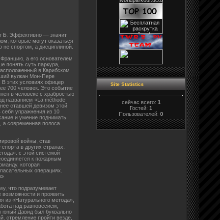
кт Б. Эффективно — значит
ом, которые могут оказаться
о не спортом, а дисциплиной.
 Францию, а его основателем
е понять суть паркура,
 расположенный в Карибском
вший вулкан Мон-Пере
. В этих условиях офицер
Site Statistics
ее 700 человек. Это событие
инен в человеке с храбростью
од названием «La méthode
сейчас всего:
1
днее ставшей девизом этой
Гостей:
1
в себя упражнения из 10
Пользователей:
0
осание и умение поднимать
, а современная полоса
мировой войны, став
спорта в других странах.
тода»: с этой системой
исоединяется к пожарным
оманду, которая
спасательных операциях.
ы».
му, что подразумевает
е возможности и проявить
ия из «Натурального метода»,
абота над равновесием,
м юный Давид был буквально
й, стремление пройти везде,