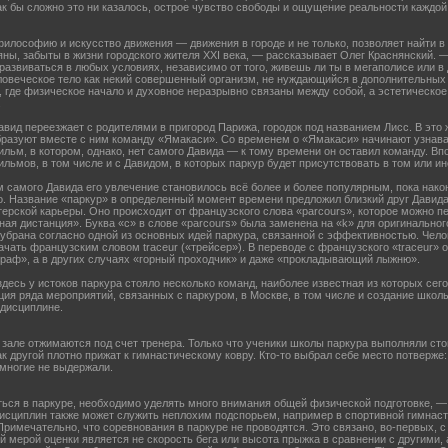
как бы сложно это ни казалось, острое чувство свободы и ощущение реальности каждо
философию и искусство движения — движения в городе и не только, позволяет найти в
яны, забыты в жизни городского жителя XXI века, — рассказывает Олег Краснянский. —
развиваться в любых условиях, независимо от того, живешь ли ты в мегаполисе или в 
ловеческое тело как некий совершенный организм, не нуждающийся в дополнительных 
 где физическое начало и духовное неразрывно связаны между собой, а эстетическое
.
авид переезжает с родителями в пригород Парижа, городок под названием Лисс. В это 
разуют вместе с ним команду «Ямакаси». Со временем о «Ямакаси» начинают узнават
ьм, в котором, однако, нет самого Давида — к тому времени он оставил команду. В
льмов, в том числе и с Давидом, в которых паркур будет присутствовать в том или и
м самого Давида его увлечение становилось всё более и более популярным, пока нако
. Название «паркур» в определенный момент времени предложил близкий друг Давида
терской карьеры. Оно происходит от французского слова «parcours», которое можно пе
ая дистанция». Буква «с» в слове «parcours» была заменена на «k» для оригинальног
 убрана согласно одной из основных идей паркура, связанной с эффективностью. Чело
ачать французским словом traceur («трейсер»). В переводе с французского «traceur» 
граф», а в других случаях «горный проходчик» и даже «прокладывающий лыжню».
здесь у истоков паркура стояло несколько команд, наиболее известная из которых сег
ция ряда мероприятий, связанных с паркуром, в Москве, в том числе и создание шко
 дисциплине.
 зале отжимаются под счет тренера. Только что ученики школы паркура выполняли стойк
ак другой плотно прижат к гимнастическому ковру. Кто-то выбрал себе место потверже
 многие не выдержали.
ться в паркуре, необходимо уделять много внимания общей физической подготовке, —
дисциплин также может служить неплохим подспорьем, например в спортивной гимнаст
Примечательно, что соревнования в паркуре не проводятся. Это связано, во-первых, 
ой мерой оценки является не скорость бега или высота прыжка в сравнении с другими,