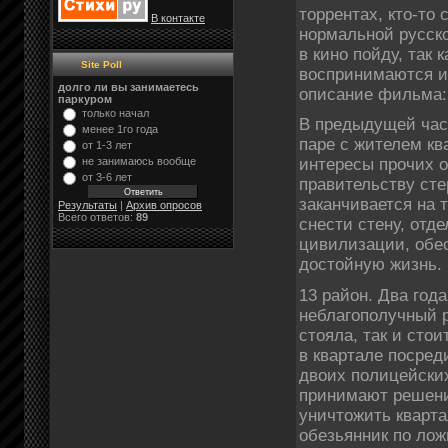
торрентах, кто-то
В контакте
нормальной русско
в кино пойду, так
Site Poll
воспринимаются и
долго ли вы занимаетесь
описание фильма:
паркуром
только начал
В предыдущей час
менее 1го года
паре с жителем кв
от 1-3 лет
не занимаюсь вообще
интересы прочих о
от 3-6 лет
правительству сте
заканчивается на 
Результаты
|
Архив опросов
Всего ответов:
89
снести стену, отд
цивилизации, обе
достойную жизнь.
13 район. Два год
неблагополучный р
стояла, так и стои
в квартале посред
двоих полицейских
принимают решени
уничтожить кварта
обезьянник по лож