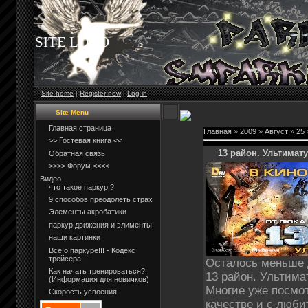
SITE LOGO
Site home
|
Register now
|
Log in
Site Menu
Главная страница
Главная
»
2009
»
Август
»
25
>> Гостевая книга <<
13 район. Ультимат
Обратная связь
>>>> Форум <<<<
Видео
что такое паркур ?
9 способов преодолеть страх
Элементы акробатики
паркур движения и элименты
наши картинки
Все о паркуре!!! - Кодекс
трейсера!
Осталось меньше 
Как начать тренироваться?
13 район. Ультима
(Информация для новичков)
Многие уже посмо
Скорость усвоения
качестве и с люби