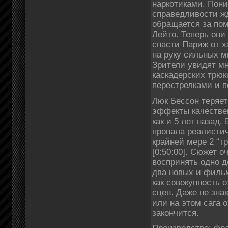
наркотиками. Пони
справедливости жд
обращается за по
Лейто. Теперь они
спасти Париж от х
на руку сильных м
Зрители увидят м
каскадерских трюк
перестрелками и 
Люк Бессон теряет 
эффекты качестве
как и 5 лет назад.
пропала реалистич
крайней мере 2 “т
[0:50:00]. Сюжет 
воспринять одно д
два новых и фильм
как совокупность 
сцен. Даже не зна
или на этом сага о
закончится.