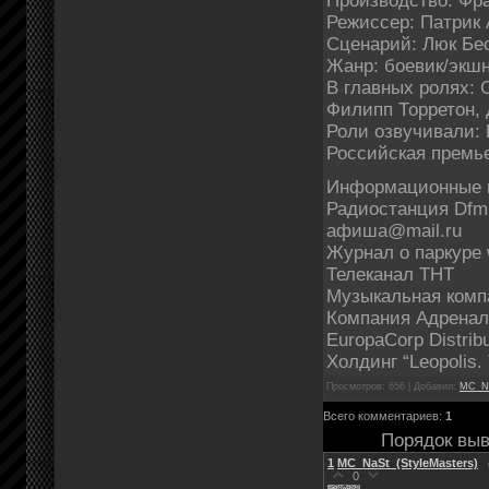
Производство: Фра
Режиссер: Патрик
Сценарий: Люк Бе
Жанр: боевик/экш
В главных ролях:
Филипп Торретон,
Роли озвучивали:
Российская премье
Информационные 
Радиостанция Dfm
афиша@mail.ru
Журнал о паркуре 
Телеканал ТНТ
Музыкальная комп
Компания Адрена
EuropaCorp Distribu
Холдинг “Leopolis.
Просмотров: 656 | Добавил:
MC_Na
Всего комментариев:
1
Порядок выв
1
MC_NaSt_(StyleMasters)
0