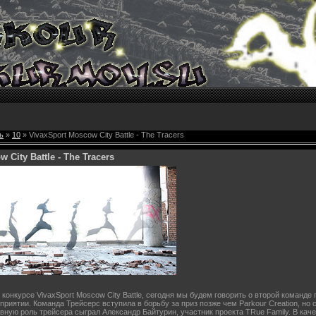
ь
»
10
» VivaxSport Moscow City Battle - The Tracers
 City Battle - The Tracers
конкурсе VivaxSport Moscow City Battle, сегодня мы будем говорить о второй команде 
приятии. Команда Трейсерс вступила в борьбу за приз позже чем Parkour Creation, но 
вную роль трейсера сыграл Александр Байтурин, участник проекта TRue Family. В кач