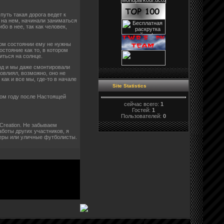
путь такая дорога ведет к
ь на нем, начинали заниматься
бо в нее, так как человек,
ом состоянии ему не нужны
остояние как то, в котором
иться на солнце.
од и мы даже смонтировали
повлиял, возможно, оно не
как и все мы, где-то в начале
Site Statistics
лом году после Настоящей
сейчас всего:
1
Гостей:
1
Пользователей:
0
 Creation. Не забываем
боты других участников, я
леры или уличные футболисты.