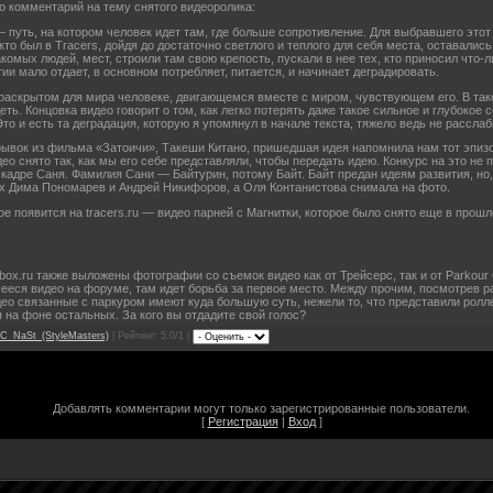
го комментарий на тему снятого видеоролика:
 путь, на котором человек идет там, где больше сопротивление. Для выбравшего этот 
кто был в Tracers, дойдя до достаточно светлого и теплого для себя места, оставалис
омых людей, мест, строили там свою крепость, пускали в нее тех, кто приносил что-ли
ии мало отдает, в основном потребляет, питается, и начинает деградировать.
раскрытом для мира человеке, двигающемся вместе с миром, чувствующем его. В так
деть. Концовка видео говорит о том, как легко потерять даже такое сильное и глубокое с
то и есть та деградация, которую я упомянул в начале текста, тяжело ведь не расслаб
рывок из фильма «Затоичи», Такеши Китано, пришедшая идея напомнила нам тот эпиз
ео снято так, как мы его себе представляли, чтобы передать идею. Конкурс на это не 
кадре Саня. Фамилия Сани — Байтурин, потому Байт. Байт предан идеям развития, но, 
ах Дима Пономарев и Андрей Никифоров, а Оля Контанистова снимала на фото.
е появится на tracers.ru — видео парней с Магнитки, которое было снято еще в прош
box.ru также выложены фотографии со съемок видео как от Трейсерс, так и от Parkour
ееся видео на форуме, там идет борьба за первое место. Между прочим, посмотрев ра
део связанные с паркуром имеют куда большую суть, нежели то, что представили рол
на фоне остальных. За кого вы отдадите свой голос?
C_NaSt_(StyleMasters)
| Рейтинг: 5.0/1 |
Добавлять комментарии могут только зарегистрированные пользователи.
[
Регистрация
|
Вход
]