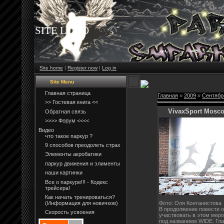
SITE LOGO
Site home
|
Register now
|
Log in
Site Menu
Главная страница
Главная
»
2009
»
Сентябр
>> Гостевая книга <<
VivaxSport Moscow
Обратная связь
>>>> Форум <<<<
Видео
что такое паркур ?
9 способов преодолеть страх
Элементы акробатики
паркур движения и элименты
наши картинки
Все о паркуре!!! - Кодекс
трейсера!
Как начать тренироваться?
(Информация для новичков)
Фото: Оля Контанистова
В продолжение повести о 
Скорость усвоения
участвовать в этом меро
под названием WIDE. Гла