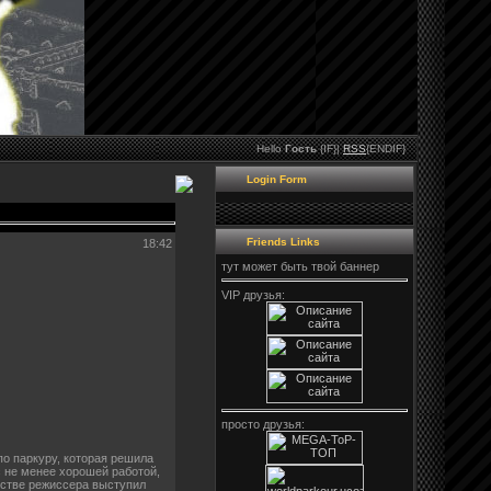
Hello
Гость
{IF}|
RSS
{ENDIF}
Login Form
Friends Links
18:42
тут может быть твой баннер
VIP друзья:
просто друзья:
по паркуру, которая решила
с не менее хорошей работой,
естве режиссера выступил