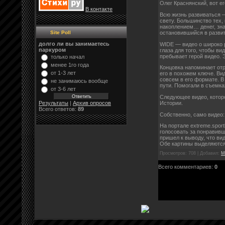
Олег Краснянский, вот е
В контакте
Всю жизнь развиваться —
свету. Большинство тех, 
накоплением… денег, знак
остановившийся в развит
Site Poll
долго ли вы занимаетесь
WIDE — видео о широко 
паркуром
глаза для того, чтобы ви
пребывает герой видео. Э
только начал
менее 1го года
Концовка напоминает от
от 1-3 лет
его в похожем ключе. Вид
совсем в его формате. В 
не занимаюсь вообще
пути. Помогали в съемк
от 3-6 лет
Следующее видео, которо
Истории.
Результаты
|
Архив опросов
Всего ответов:
89
Собственно, само видео:
На портале extreme.sport
голосовать за понравивш
пришел к выводу, что ви
Обе картины выделяются 
Просмотров: 708 | Добавил:
M
Всего комментариев:
0