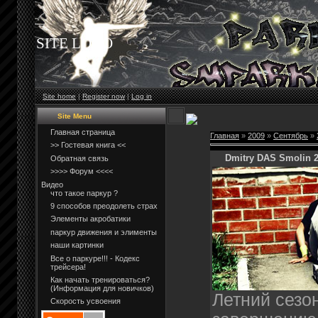
SITE LOGO
Site home
|
Register now
|
Log in
Site Menu
Главная страница
Главная
»
2009
»
Сентябрь
»
>> Гостевая книга <<
Dmitry DAS Smolin 
Обратная связь
>>>> Форум <<<<
Видео
что такое паркур ?
9 способов преодолеть страх
Элементы акробатики
паркур движения и элименты
наши картинки
Все о паркуре!!! - Кодекс
трейсера!
Как начать тренироваться?
(Информация для новичков)
Летний сезо
Скорость усвоения