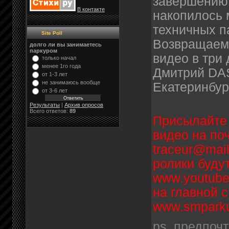
завершению 
В контакте
накопилось 
техничных п
Site Poll
Возвращаемс
долго ли вы занимаетесь
паркуром
видео в три 
только начал
менее 1го года
Дмитрий DA
от 1-3 лет
не занимаюсь вообще
Екатеринбур
от 3-6 лет
Результаты
|
Архив опросов
Всего ответов:
89
Присылайте 
видео на по
traceur@mai
ролики буду
www.youtube
на главной 
www.smparku
ps. предпоч