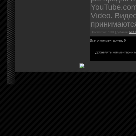
YouTube.com
Video. Виде
принимаютс
Просмотров: 1091 | Добавил:
MC_N
Всего комментариев:
0
Добавлять комментарии м