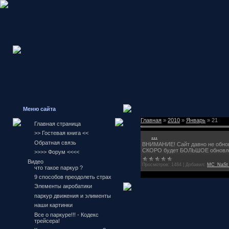
Меню сайта
Главная
»
2010
»
Январь
»
21
Главная страница
>> Гостевая книга <<
...
Обратная связь
ВНИМАНИЕ! Сайт давно не обнов
СКОРО будет БОЛЬШОЕ обновлен
>>>> Форум <<<<
Видео
Просмотров:
1484
|
Добавил:
MC_NaSt_
что такое паркур ?
9 способов преодолеть страх
Элементы акробатики
паркур движения и элименты
наши картинки
Все о паркуре!!! - Кодекс
трейсера!