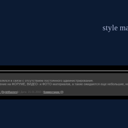
style ma
лялся в связи с отсутствием постоянного администрирования.
ие на ФОРУМЕ, ВИДЕО- и ФОТО-материалов, а также ожидаются еще небольшие, но
(StyleMasters)
|
Дата:
21.01.2010
|
Комментарии (0)