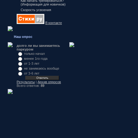
Как начать тренироваться?
(Информация для новичков)
Скорость усвоения
В контакте
Наш опрос
долго ли вы занимаетесь
паркуром
только начал
менее 1го года
от 1-3 лет
не занимаюсь вообще
от 3-6 лет
Результаты
|
Архив опросов
Всего ответов:
89